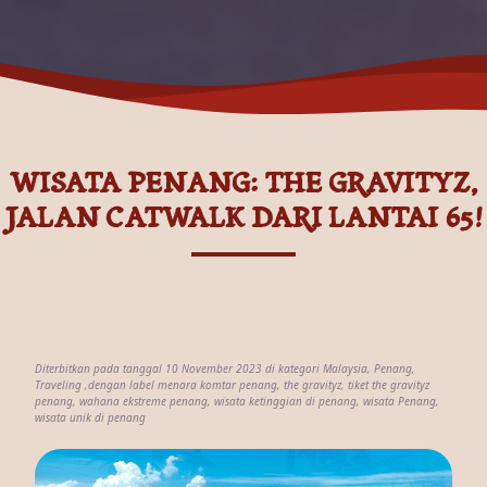
WISATA PENANG: THE GRAVITYZ,
JALAN CATWALK DARI LANTAI 65!
Diterbitkan pada tanggal 10 November 2023 di kategori
Malaysia
,
Penang
,
Traveling
,dengan label
menara komtar penang
,
the gravityz
,
tiket the gravityz
penang
,
wahana ekstreme penang
,
wisata ketinggian di penang
,
wisata Penang
,
wisata unik di penang