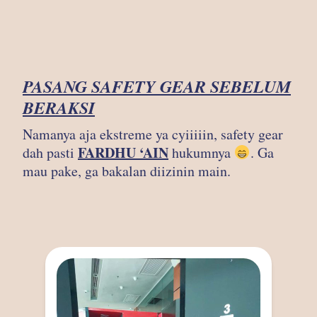
PASANG SAFETY GEAR SEBELUM
BERAKSI
Namanya aja ekstreme ya cyiiiiin, safety gear
FARDHU ‘AIN
dah pasti
hukumnya
. Ga
mau pake, ga bakalan diizinin main.