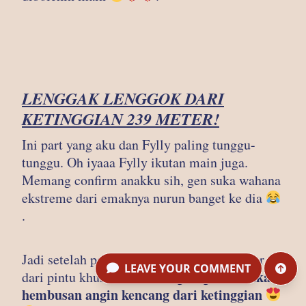
LENGGAK LENGGOK DARI
KETINGGIAN 239 METER!
Ini part yang aku dan Fylly paling tunggu-
tunggu. Oh iyaaa Fylly ikutan main juga.
Memang confirm anakku sih, gen suka wahana
ekstreme dari emaknya nurun banget ke dia
.
Jadi setelah pasang safety gear, kami keluar
LEAVE YOUR COMMENT
merasakan
dari pintu khusus, daaan langsung
hembusan angin kencang dari ketinggian