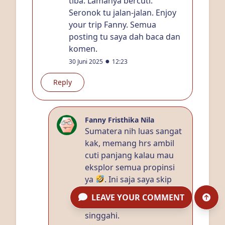
tiba. Lamanya bercuti.
Seronok tu jalan-jalan. Enjoy
your trip Fanny. Semua
posting tu saya dah baca dan
komen.
●
30 Juni 2025
12:23
Reply
Fanny Fristhika Nila
Sumatera nih luas sangat
kak, memang hrs ambil
cuti panjang kalau mau
eksplor semua propinsi
ya
. Ini saja saya skip
Aceh. Krn sudah pernah.
LEAVE YOUR COMMENT
Tp propinsi lain saya
singgahi.