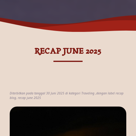
RECAP JUNE 2025
Diterbitkan pada tanggal 30 Juni 2025 di kategori
Traveling
,dengan label
recap
blog
,
recap june 2025