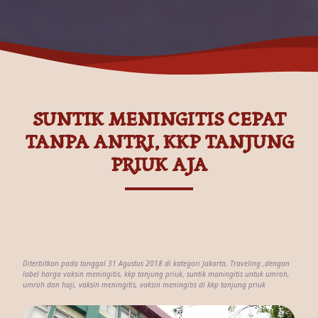
SUNTIK MENINGITIS CEPAT
TANPA ANTRI, KKP TANJUNG
PRIUK AJA
Diterbitkan pada tanggal 31 Agustus 2018 di kategori
Jakarta
,
Traveling
,dengan
label
harga vaksin meningitis
,
kkp tanjung priuk
,
suntik maningitis untuk umroh
,
umroh dan haji
,
vaksin meningitis
,
vaksin meningitis di kkp tanjung priuk