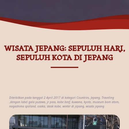
WISATA JEPANG: SEPULUH HARI,
SEPULUH KOTA DI JEPANG
Diterbitkan pada tanggal 2 April 2017 di kategori
Countries
,
Jepang
,
Traveling
,dengan label
gala yuzawa
,
jr pass
,
kobe beef
,
kuwana
,
kyoto
,
museum bom atom
,
nagashima spaland
,
osaka
,
steak kobe
,
winter di jepang
,
wisata jepang