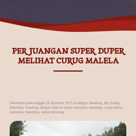
PERJUANGAN SUPER DUPER
MELIHAT CURUG MALELA
Diterbitkan pada tanggal 26 Desember 2013 di kategori
Bandung
,
My Country
Indonesia
,
Traveling
,dengan label
air terjun indonesia
,
bandung
,
curug malela
,
indonesia
,
travelstory
,
wisata bandung