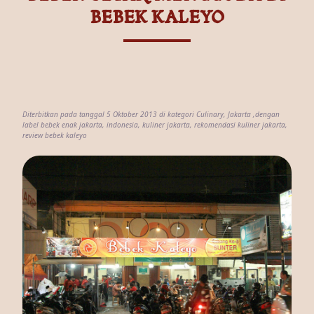
BEBEK KALEYO
Diterbitkan pada tanggal 5 Oktober 2013 di kategori
Culinary
,
Jakarta
,dengan
label
bebek enak jakarta
,
indonesia
,
kuliner jakarta
,
rekomendasi kuliner jakarta
,
review bebek kaleyo