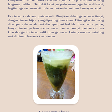
Pelayanan di sini termasuk cepat dan sigap.. Poin positif pertama yang
langsung terlihat.. Terbukti kami ga perlu menunggu lama dilayani,
begitu juga saat menanti orderan makan dan minum. Lumayan cepat.
Es cincau ku datang pertamakali. Disajikan dalam gelas kaca tinggi,
dengan cincau hijau yang dipotong besar-besar. Dituangi santan yang
dicampur gula merah. Saat diseruput, not bad lah.. Rasa manisnya pas,
hanya cincaunya bener-bener terasa hambar. Wangi pandan ato rasa
khas dan gurih cincau sedikitpun ga terasa. Untung rasanya tertolong
saat diminum bersama kuah santan.
Es cincaunya biasa…