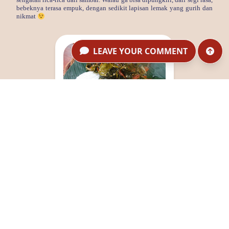
bebeknya terasa empuk, dengan sedikit lapisan lemak yang gurih dan
nikmat
LEAVE YOUR COMMENT
Bebek Rica-rica
Overall, aku masih maulah datang lagi ke Bebek Kaleyo ini .. Walau
pun sudah ga ekspektasi bakal mendapat sambal pedas menggelora
seperti yang temenku bilang . Apalagi harganya lumayan terjangkau,
hanya Rp 19,500 untuk si bebek rica dan cetar, udah sebanding banget
dengan rasa yang didapat..;)