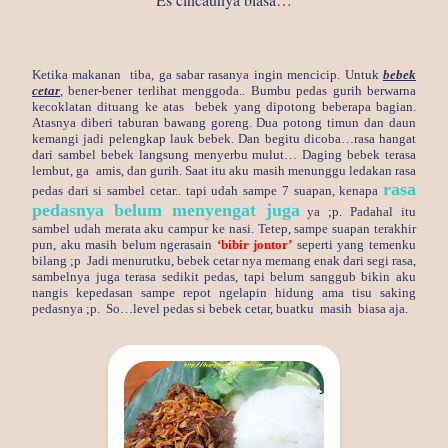
Ketika makanan tiba, ga sabar rasanya ingin mencicip. Untuk
bebek
cetar
, bener-bener terlihat menggoda.. Bumbu pedas gurih berwarna
kecoklatan dituang ke atas bebek yang dipotong beberapa bagian.
Atasnya diberi taburan bawang goreng. Dua potong timun dan daun
kemangi jadi pelengkap lauk bebek. Dan begitu dicoba…rasa hangat
dari sambel bebek langsung menyerbu mulut… Daging bebek terasa
lembut, ga amis, dan gurih. Saat itu aku masih menunggu ledakan rasa
rasa
pedas dari si sambel cetar.. tapi udah sampe 7 suapan, kenapa
pedasnya belum menyengat juga
ya ;p. Padahal itu
sambel udah merata aku campur ke nasi. Tetep, sampe suapan terakhir
pun, aku masih belum ngerasain
‘bibir jontor’
seperti yang temenku
bilang ;p Jadi menurutku, bebek cetar nya memang enak dari segi rasa,
sambelnya juga terasa sedikit pedas, tapi belum sanggub bikin aku
nangis kepedasan sampe repot ngelapin hidung ama tisu saking
pedasnya ;p. So…level pedas si bebek cetar, buatku masih biasa aja.