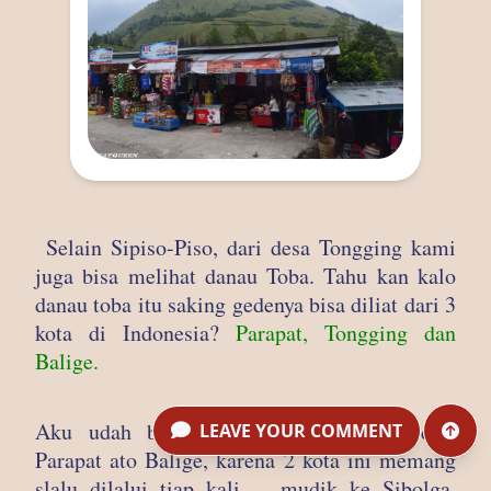
Selain Sipiso-Piso, dari desa Tongging kami
juga bisa melihat danau Toba. Tahu kan kalo
danau toba itu saking gedenya bisa diliat dari 3
kota di Indonesia?
Parapat, Tongging dan
Balige.
Aku udah biasa melihat danau Toba dari
LEAVE YOUR COMMENT
Parapat ato Balige, karena 2 kota ini memang
slalu dilalui tiap kali mudik ke Sibolga.