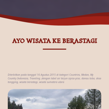
AYO WISATA KE BERASTAGI
Diterbitkan pada tanggal 16 Agustus 2015 di kategori
Countries
,
Medan
,
My
Country Indonesia
,
Traveling
,dengan label
air terjun sipiso-piso
,
danau toba
,
desa
tongging
,
wisata berastagi
,
wisata sumatera utara