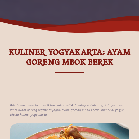
KULINER YOGYAKARTA: AYAM
GORENG MBOK BEREK
Diterbitkan pada tanggal 8 November 2014 di kategori
Culinary
,
Solo
,dengan
label
ayam goreng legend di jogja
,
ayam goreng mbok berek
,
kuliner di yogya
,
wisata kuliner yogyakarta