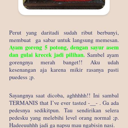
Perut yang daritadi sudah ribut berbunyi,
membuat ga sabar untuk langsung memesan.
Ayam goreng 5 potong, dengan sayur asem
dan gulai krecek jadi pilihan.
Sambel ayam
gorengnya merah banget!! Aku udah
kesenangan aja karena mikir rasanya pasti
puedess ;p.
Sayangnya saat dicoba, aghhhhh!! Ini sambal
TERMANIS that I’ve ever tasted -__- . Ga ada
pedesnya sedikitpun. Tau sendirikan selera
pedesku yang melebihi level orang normal ;p.
Hadeeuuhhh jadi ga napsu mau ngabisin nasi.