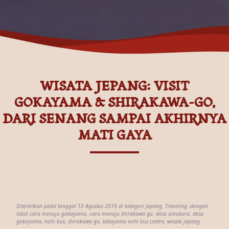
WISATA JEPANG: VISIT
GOKAYAMA & SHIRAKAWA-GO,
DARI SENANG SAMPAI AKHIRNYA
MATI GAYA
Diterbitkan pada tanggal 10 Agustus 2019 di kategori
Jepang
,
Traveling
,dengan
label
cara menuju gokayama
,
cara menuju shirakawa go
,
desa ainokura
,
desa
gokayama
,
nohi bus
,
shirakawa go
,
takayama nohi bus centre
,
wisata jepang