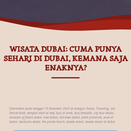
WISATA DUBAI: CUMA PUNYA
SEHARI DI DUBAI, KEMANA SAJA
ENAKNYA?
Diterbitkan pada tanggal 19 Desember 2023 di kategori
Dubai
,
Traveling
,
Uni
Emirat Arab
,dengan label
al seef
,
burj al arab
,
burj khalifah
,
city tour dubai
,
museum of future dubai
,
new dubai
,
old town dubai
,
palm jumeirah
,
souk al
bahar
,
starbucks dubai
,
the pointe beach
,
wisata dubai
,
wisata sehari di dubai