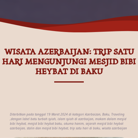
WISATA AZERBAIJAN: TRIP SATU
HARI MENGUNJUNGI MESJID BIBI
HEYBAT DI BAKU
Diterbitkan pada tanggal 19 Maret 2024 di kategori
Azerbaizan
,
Baku
,
Traveling
,dengan label
batu turbah syiah
,
islam syiah di azerbaijan
,
makam dalam mesjid
bibi heybat
,
mesjid bibi heybat baku
,
okuma hanim
,
sejarah mesjid bibi heybat
azerbaijan
,
stalin dan mesjid bibi heybat
,
trip satu hari di baku
,
wisata azerbaijan