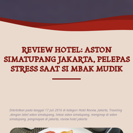
REVIEW HOTEL: ASTON
SIMATUPANG JAKARTA, PELEPAS
STRESS SAAT SI MBAK MUDIK
Diterbitkan pada tanggal 17 Juli 2016 di kategori
Hotel Review
,
Jakarta
,
Traveling
,dengan label
aston simatupang
,
lokasi aston simatupang
,
menginap di aston
simatupang
,
penginapan di jakarta
,
review hotel jakarta