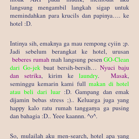
langsung mengambil langkah sigap untuk
memindahkan para krucils dan papinya…. ke
hotel :D.
Intinya sih, emaknya ga mau rempong cyiin ;p.
Jadi sebelum berangkat ke hotel, urusan
beberes rumah
mah langsung pesen
GO-Clean
dari Go-jek
buat bersih-bersih…
Nyuci baju
dan setrika
, kirim ke
laundry
.
Masak
,
seminggu kemarin kami full
makan di hotel
atau beli dari luar
:D. Gampang dan emak
dijamin bebas stress ;).. Keluarga juga yang
happy kalo ratu rumah tangganya ga pusing
dan bahagia :D.. Yeee kaannn. ^o^.
So, mulailah aku men-search, hotel apa yang