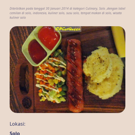
Diterbitkan pada tanggal 30 Januari 2014 di kategori
Culinary
,
Solo
,dengan label
cemilan di solo
,
indonesia
,
kuliner solo
,
susu solo
,
tempat makan di solo
,
wisata
kuliner solo
Lokasi:
Solo