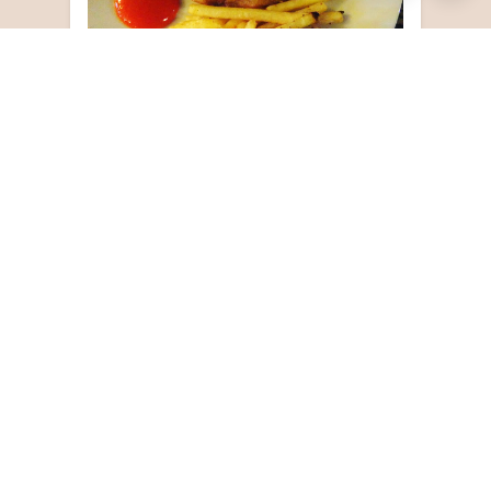
Sampler, terdiri dari kentang, nugget dan sosis
Yang rada lumayan kayaknya punya Raka
Grill sausage.
doang.
At least nih, sosisnya
bukan yang abal-abal seperti punyaku, tapi
beneran sosis gemuk dengan keju di dalam.
Cuma mashed potatonya hambar
, dan
sayurannya asiiinnnnn.. Ini kokinya kenapa toh
yooo…