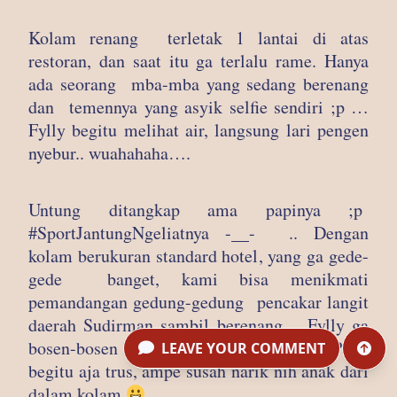
Kolam renang terletak 1 lantai di atas
restoran, dan saat itu ga terlalu rame. Hanya
ada seorang mba-mba yang sedang berenang
dan temennya yang asyik selfie sendiri ;p …
Fylly begitu melihat air, langsung lari pengen
nyebur.. wuahahaha….
Untung ditangkap ama papinya ;p
#SportJantungNgeliatnya -__- .. Dengan
kolam berukuran standard hotel, yang ga gede-
gede banget, kami bisa menikmati
pemandangan gedung-gedung pencakar langit
daerah Sudirman sambil berenang… Fylly ga
bosen-bosen lompat ke air lalu ditangkap Papi,
LEAVE YOUR COMMENT
begitu aja trus, ampe susah narik nih anak dari
dalam kolam