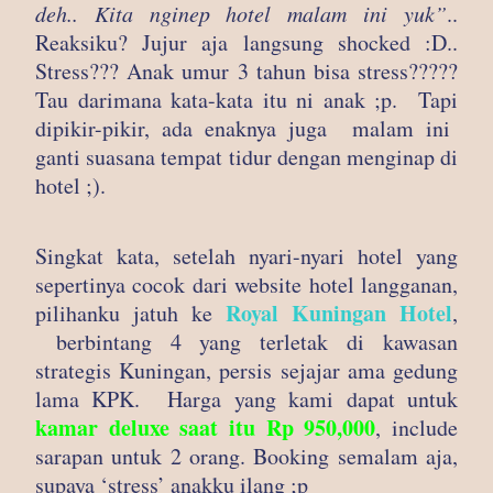
deh.. Kita nginep hotel malam ini yuk”
..
Reaksiku? Jujur aja langsung shocked :D..
Stress??? Anak umur 3 tahun bisa stress?????
Tau darimana kata-kata itu ni anak ;p. Tapi
dipikir-pikir, ada enaknya juga malam ini
ganti suasana tempat tidur dengan menginap di
hotel ;).
Singkat kata, setelah nyari-nyari hotel yang
sepertinya cocok dari website hotel langganan,
Royal Kuningan Hotel
pilihanku jatuh ke
,
berbintang 4 yang terletak di kawasan
strategis Kuningan, persis sejajar ama gedung
lama KPK. Harga yang kami dapat untuk
kamar deluxe saat itu Rp 950,000
, include
sarapan untuk 2 orang. Booking semalam aja,
supaya ‘stress’ anakku ilang ;p