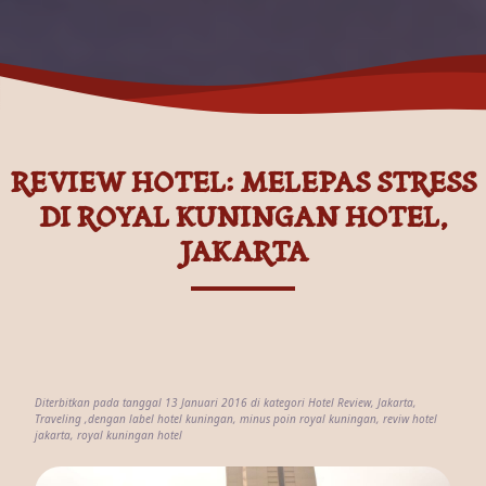
REVIEW HOTEL: MELEPAS STRESS
DI ROYAL KUNINGAN HOTEL,
JAKARTA
Diterbitkan pada tanggal 13 Januari 2016 di kategori
Hotel Review
,
Jakarta
,
Traveling
,dengan label
hotel kuningan
,
minus poin royal kuningan
,
reviw hotel
jakarta
,
royal kuningan hotel