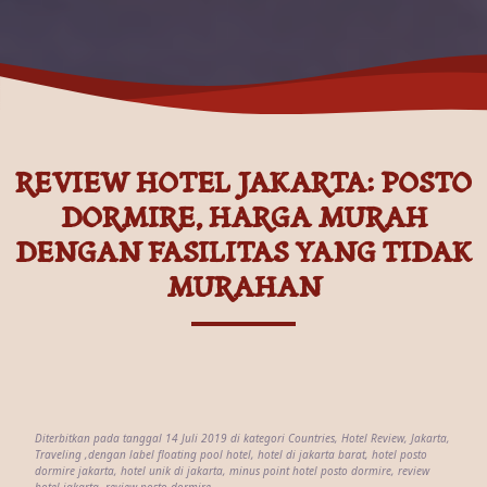
REVIEW HOTEL JAKARTA: POSTO
DORMIRE, HARGA MURAH
DENGAN FASILITAS YANG TIDAK
MURAHAN
Diterbitkan pada tanggal 14 Juli 2019 di kategori
Countries
,
Hotel Review
,
Jakarta
,
Traveling
,dengan label
floating pool hotel
,
hotel di jakarta barat
,
hotel posto
dormire jakarta
,
hotel unik di jakarta
,
minus point hotel posto dormire
,
review
hotel jakarta
,
review posto dormire