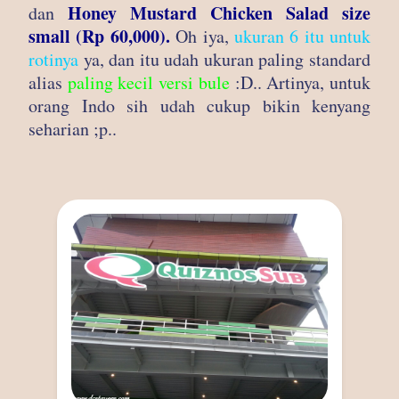
Honey Mustard Chicken Salad size
dan
small (Rp 60,000).
Oh iya,
ukuran 6 itu untuk
rotinya
ya, dan itu udah ukuran paling standard
alias
paling kecil versi bule
:D.. Artinya, untuk
orang Indo sih udah cukup bikin kenyang
seharian ;p..