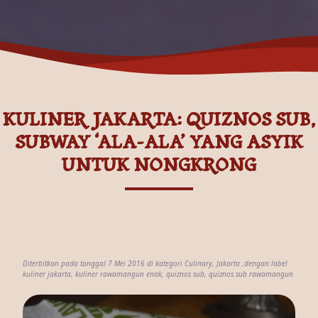
KULINER JAKARTA: QUIZNOS SUB,
SUBWAY ‘ALA-ALA’ YANG ASYIK
UNTUK NONGKRONG
Diterbitkan pada tanggal 7 Mei 2016 di kategori
Culinary
,
Jakarta
,dengan label
kuliner jakarta
,
kuliner rawamangun enak
,
quiznos sub
,
quiznos sub rawamangun