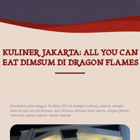
KULINER JAKARTA: ALL YOU CAN
EAT DIMSUM DI DRAGON FLAMES
Diterbitkan pada tanggal 16 Maret 2014 di kategori
Culinary
,
Jakarta
,dengan
label
all you can eat dimsum
,
ayce dimsum
,
dimsum enak jakarta
,
dragon flames
,
indonesia
,
kuliner jakarta
,
review restoran