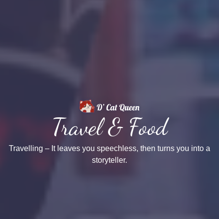
Travel & Food
Travelling – It leaves you speechless, then turns you into a
storyteller.