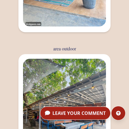
area outdoor
LEAVE YOUR COMMENT