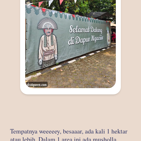
Tempatnya weeeeey, besaaar, ada kali 1 hektar
atau lebih. Dalam 1 area ini ada musholla,