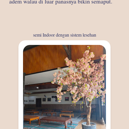
adem walau di luar panasnya bikin semaput.
semi Indoor dengan sistem lesehan