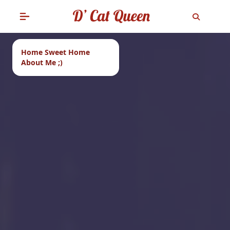
Home Sweet Home
About Me ;)