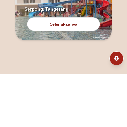
Serpong, Tangerang
Selengkapnya
@fanny_dcatqueen